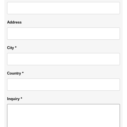
Address
City *
Country *
Inquiry *